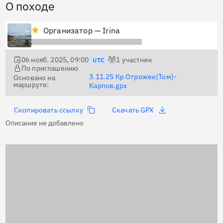
О походе
Организатор — Irina
06 нояб. 2025, 09:00
1
участник
UTC
По приглашению
3.11.25 Кр Отрожек(Том)-
Основано на
маршруте:
Карпов.gpx
Скопировать ссылку
Скачать GPX
Описание не добавлено