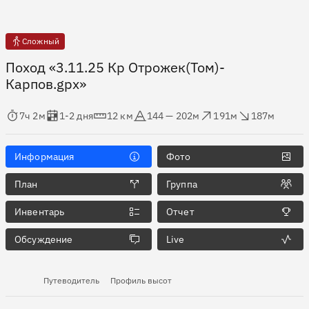
Сложный
Поход «3.11.25 Кр Отрожек(Том)-
Карпов.gpx»
мя в пути
Оценка в днях
Дистанция
Абсолютная высота
Набор высоты
Сброс высоты
7ч 2м
1-2 дня
12 км
144 — 202м
191м
187м
Информация
Фото
План
Группа
Инвентарь
Отчет
Обсуждение
Live
Путеводитель
Профиль высот