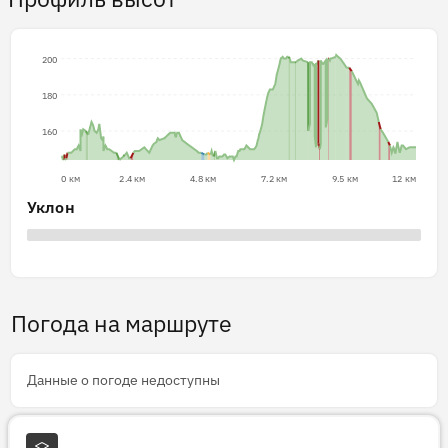
200
180
160
0 км
2.4 км
4.8 км
7.2 км
9.5 км
12 км
Уклон
Погода на маршруте
Данные о погоде недоступны