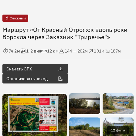
Сложный
Маршрут «От Красный Отрожек вдоль реки
Ворскла через Заказник "Триречье"»
мя в пути
Оценка в днях
Дистанция
Абсолютная высота
Набор высоты
Сброс высоты
7ч 2м
1-2 дня
12 км
144 — 202м
191м
187м
Скачать GPX
Организовать поход
12 фото