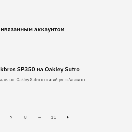
ривязанным аккаунтом
kbros SP350 на Oakley Sutro
, очков Oakley Sutro от китайцев с Алика от
ge
Page
Page
Page
7
8
11
Next page