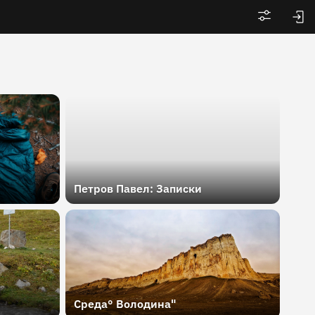
Войти
Петров Павел: Записки
Среда° Володина"