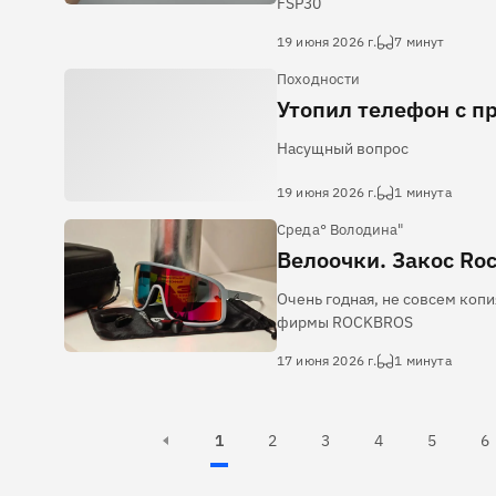
FSP30
19 июня 2026 г.
7 минут
Походности
Утопил телефон с п
Насущный вопрос
19 июня 2026 г.
1 минута
Среда° Володина"
Велоочки. Закоc Roc
Очень годная, не совсем копия
фирмы ROCKBROS
17 июня 2026 г.
1 минута
Active, Page
Active, Page
Page
Page
Page
Pa
1
2
3
4
5
6
Page 2 of 11