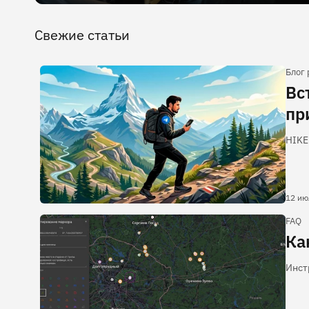
Свежие статьи
Блог
Вс
пр
HIKE
12 ию
FAQ
Ка
Инст