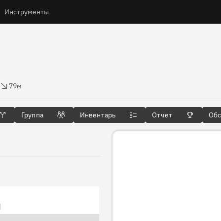
Инструменты
 высоты
79м
Группа
Инвентарь
Отчет
Об