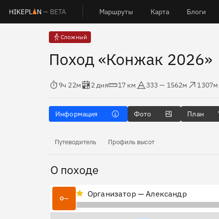
— BETA
Маршруты
Карта
Блоги
Сложный
Поход «Конжак 2026»
Время в пути
Оценка в днях
Дистанция
Абсолютная высота
Набор высоты
Сброс
9ч 22м
2 дня
17 км
333 — 1562м
1307м
Информация
Фото
План
Путеводитель
Профиль высот
О походе
Организатор — Александр
О—