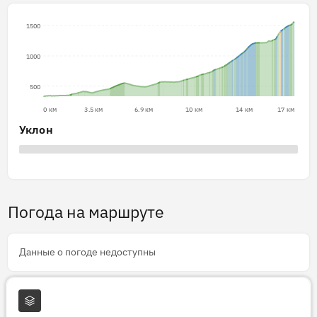
1500
1000
500
0 км
3.5 км
6.9 км
10 км
14 км
17 км
Уклон
Погода на маршруте
Данные о погоде недоступны
Слои карты