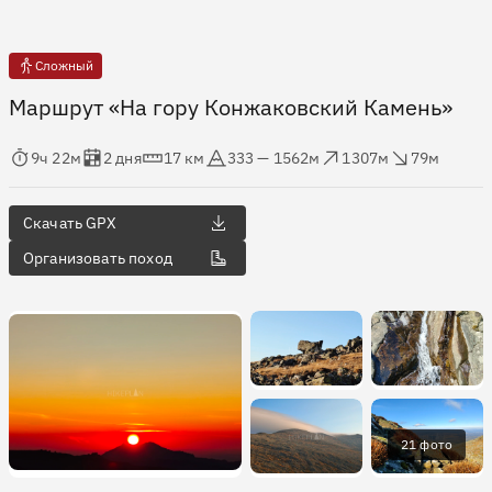
Сложный
Маршрут «На гору Конжаковский Камень»
мя в пути
Оценка в днях
Дистанция
Абсолютная высота
Набор высоты
Сброс высоты
9ч 22м
2 дня
17 км
333 — 1562м
1307м
79м
Скачать GPX
Организовать поход
21 фото