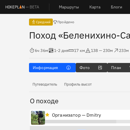
— BETA
Маршруты
Карта
Блоги
Есть отчёты
Средний
Пройдено
Поход «Беленихино-С
Время в пути
Оценка в днях
Дистанция
Абсолютная высота
Набор высоты
Сброс
6ч 36м
1-2 дня
17 км
138 — 230м
233м
Информация
Фото
План
Путеводитель
Профиль высот
О походе
Организатор — Dmitry