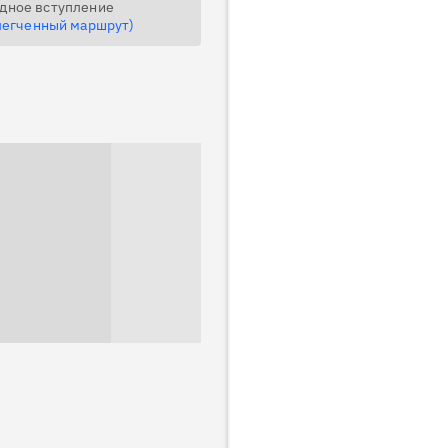
дное вступление
легченный маршрут)