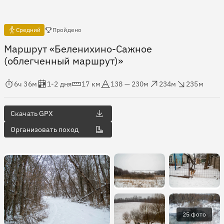
Есть отчёты
Средний
Пройдено
Маршрут «Беленихино-Сажное
(облегченный маршрут)»
мя в пути
Оценка в днях
Дистанция
Абсолютная высота
Набор высоты
Сброс высоты
6ч 36м
1-2 дня
17 км
138 — 230м
234м
235м
Скачать GPX
Организовать поход
25 фото