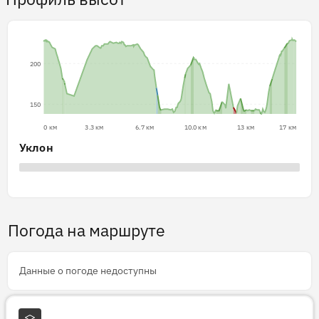
200
150
0 км
3.3 км
6.7 км
10.0 км
13 км
17 км
Уклон
Погода на маршруте
Данные о погоде недоступны