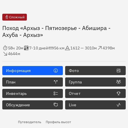
Сложный
Поход «Архыз - Пятиозерье - Абишира -
Ахуба - Архыз»
мя в пути
Оценка в днях
Дистанция
Абсолютная высота
Набор высоты
ос высоты
58ч 20м
7-10 дней
56 км
1612 — 3010м
4398м
4644м
Информация
Фото
План
Группа
Инвентарь
Отчет
Обсуждение
Live
Путеводитель
Профиль высот