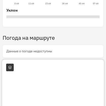
0 км
11 км
23 км
34 км
45 км
57 км
Уклон
Погода на маршруте
Данные о погоде недоступны
Слои карты