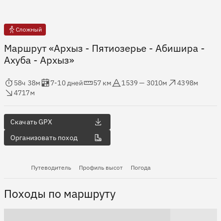
Сложный
Маршрут «Архыз - Пятиозерье - Абишира -
Ахуба - Архыз»
мя в пути
Оценка в днях
Дистанция
Абсолютная высота
Набор высоты
ос высоты
58ч 38м
7-10 дней
57 км
1539 — 3010м
4398м
4717м
Скачать GPX
Организовать поход
Путеводитель
Профиль высот
Погода
Походы по маршруту