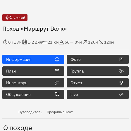
Сложный
Поход «Маршрут Волк»
мя в пути
Оценка в днях
Дистанция
Абсолютная высота
Набор высоты
Сброс высоты
8ч 19м
1-2 дня
21 км
56 — 89м
120м
120м
Информация
Фото
План
Группа
Инвентарь
Отчет
Обсуждение
Live
Путеводитель
Профиль высот
О походе