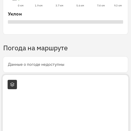
0 км
1.9 км
3.7 км
5.6 км
7.4 км
9.3 км
Уклон
Погода на маршруте
Данные о погоде недоступны
Слои карты