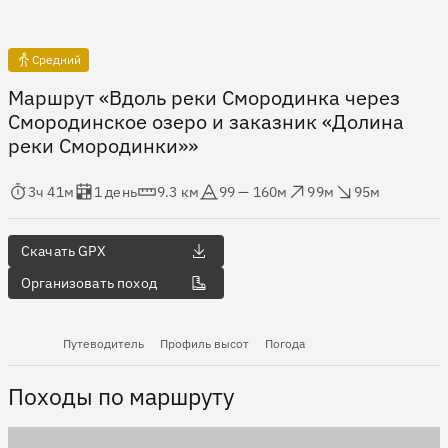
Средний
Маршрут «Вдоль реки Смородинка через
Смородинское озеро и заказник «Долина
реки Смородинки»»
мя в пути
Оценка в днях
Дистанция
Абсолютная высота
Набор высоты
Сброс высоты
3ч 41м
1 день
9.3 км
99 — 160м
99м
95м
Скачать GPX
Организовать поход
Путеводитель
Профиль высот
Погода
Походы по маршруту