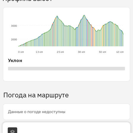
3000
2000
0 км
13 км
25 км
38 км
50 км
63 км
Уклон
Погода на маршруте
Данные о погоде недоступны
Слои карты