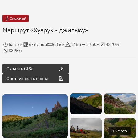
Сложный
Маршрут «Хузрук - джилысу»
мя в пути
Оценка в днях
Дистанция
Абсолютная высота
Набор высоты
ос высоты
53ч 7м
6-9 дней
63 км
1485 — 3750м
4270м
3395м
Скачать GPX
Организовать поход
15 фото