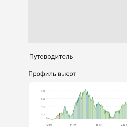
Путеводитель
Профиль высот
800
600
400
200
0 км
44 км
88 км
131 