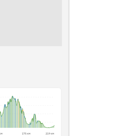
км
175 км
219 км