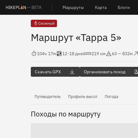
— BETA
Маршруты
Карта
Блоги
Сложный
Маршрут «Tappa 5»
Время в пути
Оценка в днях
Дистанция
Абсолютная высота
Набор 
104ч 17м
12-18 дней
219 км
63 — 832м
Скачать GPX
Организовать поход
Путеводитель
Профиль высот
Погода
Походы по маршруту