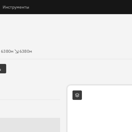
Инструменты
высоты
Сброс высоты
6380м
6380м
Слои карты