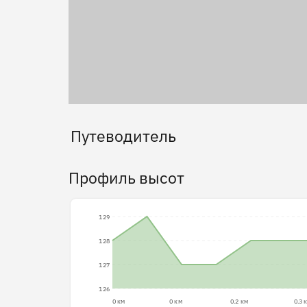
Путеводитель
Профиль высот
129
128
127
126
0 км
0 км
0.2 км
0.3 