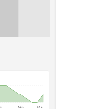
км
0.4 км
0.5 км