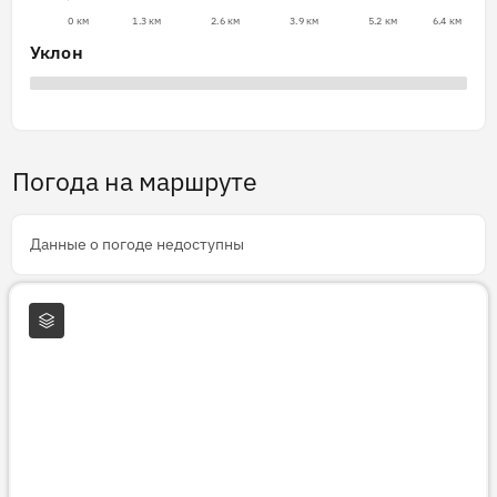
0 км
1.3 км
2.6 км
3.9 км
5.2 км
6.4 км
Уклон
Погода на маршруте
Данные о погоде недоступны
Слои карты