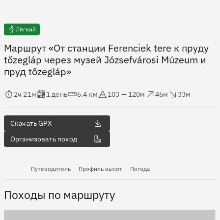
Лёгкий
Маршрут «От станции Ferenciek tere к пруду
tőzegláp через музей Józsefvárosi Múzeum и
пруд tőzegláp»
мя в пути
Оценка в днях
Дистанция
Абсолютная высота
Набор высоты
Сброс высоты
2ч 21м
1 день
6.4 км
103 — 120м
46м
33м
Скачать GPX
Организовать поход
Путеводитель
Профиль высот
Погода
Походы по маршруту