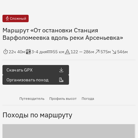
Сложный
Маршрут «От остановки Станция
Варфоломеевка вдоль реки Арсеньевка»
мя в пути
Оценка в днях
Дистанция
Абсолютная высота
Набор высоты
Сброс высоты
22ч 40м
3-4 дня
55 км
122 — 286м
575м
546м
Скачать GPX
Организовать поход
Путеводитель
Профиль высот
Погода
Походы по маршруту