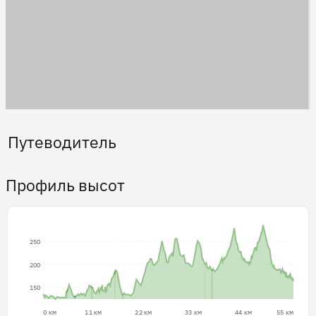
Путеводитель
Профиль высот
250
200
150
0 км
11 км
22 км
33 км
44 км
55 км