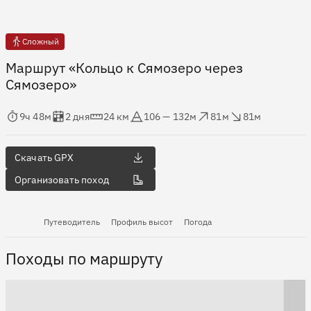
Сложный
Маршрут «Кольцо к Сямозеро через
Сямозеро»
мя в пути
Оценка в днях
Дистанция
Абсолютная высота
Набор высоты
Сброс высоты
9ч 48м
2 дня
24 км
106 — 132м
81м
81м
Скачать GPX
Организовать поход
Путеводитель
Профиль высот
Погода
Походы по маршруту