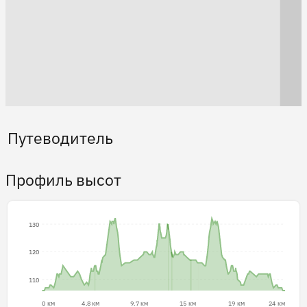
Путеводитель
Профиль высот
130
120
110
0 км
4.8 км
9.7 км
15 км
19 км
24 км