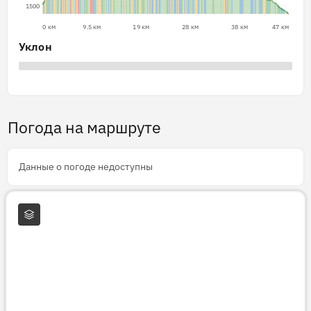
1500
0 км
9.5 км
19 км
28 км
38 км
47 км
Уклон
Погода на маршруте
Данные о погоде недоступны
Слои карты