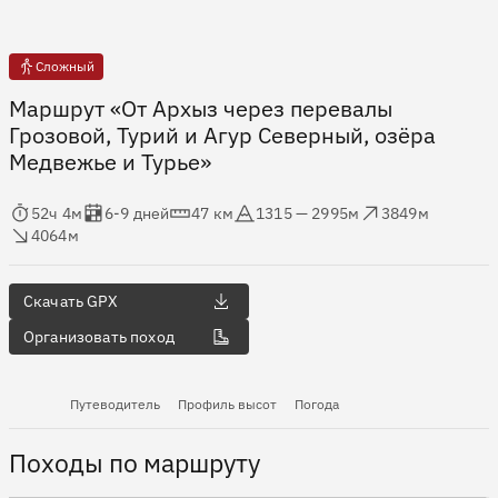
Сложный
Маршрут «От Архыз через перевалы
Грозовой, Турий и Агур Северный, озёра
Медвежье и Турье»
мя в пути
Оценка в днях
Дистанция
Абсолютная высота
Набор высоты
ос высоты
52ч 4м
6-9 дней
47 км
1315 — 2995м
3849м
4064м
Скачать GPX
Организовать поход
Путеводитель
Профиль высот
Погода
Походы по маршруту