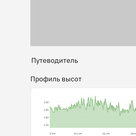
Путеводитель
Профиль высот
150
145
140
135
0 км
8.1 км
16 км
24 