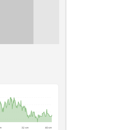
км
32 км
40 км