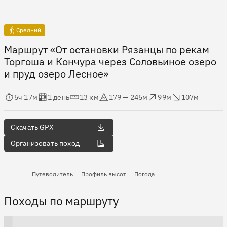
Средний
Маршрут «От остановки Рязанцы по рекам
Торгоша и Кончура через Соловьиное озеро
и пруд озеро Лесное»
мя в пути
Оценка в днях
Дистанция
Абсолютная высота
Набор высоты
Сброс высоты
5ч 17м
1 день
13 км
179 — 245м
99м
107м
Скачать GPX
Организовать поход
Путеводитель
Профиль высот
Погода
Походы по маршруту