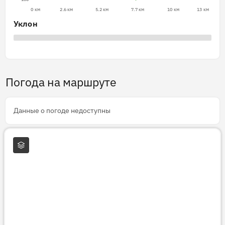
0 км
2.6 км
5.2 км
7.7 км
10 км
13 км
Уклон
Погода на маршруте
Данные о погоде недоступны
Слои карты