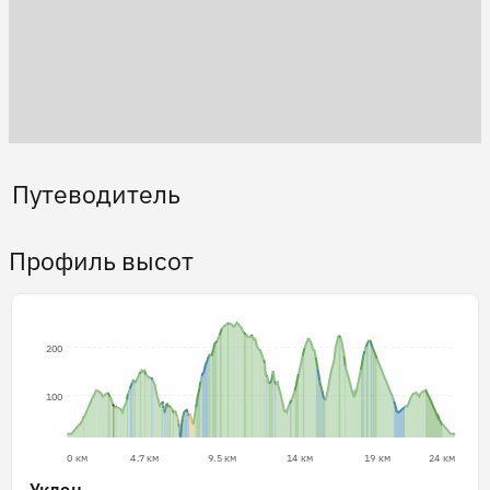
Путеводитель
Профиль высот
200
100
0 км
4.7 км
9.5 км
14 км
19 км
24 км
Уклон