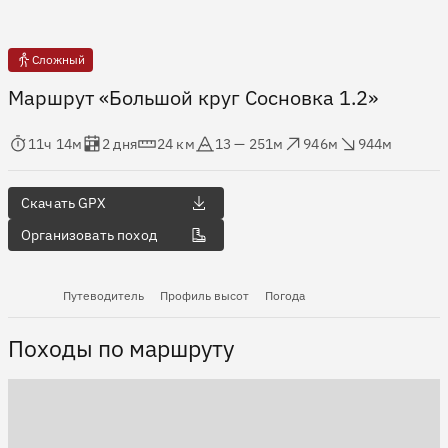
Сложный
Маршрут «Большой круг Сосновка 1.2»
мя в пути
Оценка в днях
Дистанция
Абсолютная высота
Набор высоты
Сброс высоты
11ч 14м
2 дня
24 км
13 — 251м
946м
944м
Скачать GPX
Организовать поход
Путеводитель
Профиль высот
Погода
Походы по маршруту