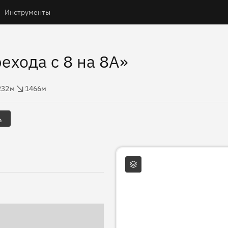
Инструменты
ехода с 8 на 8А»
оты
брос высоты
232м
1466м
Слои карты