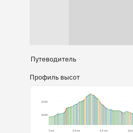
Путеводитель
Профиль высот
2500
2000
0 км
3.4 км
6.9 км
10 