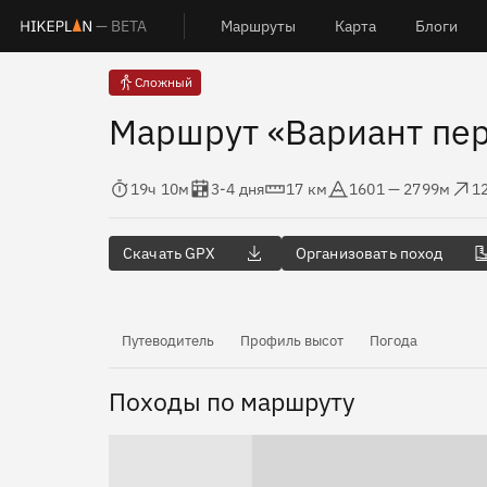
— BETA
Маршруты
Карта
Блоги
Сложный
Маршрут «Вариант пер
Время в пути
Оценка в днях
Дистанция
Абсолютная высота
Набор выс
С
19ч 10м
3-4 дня
17 км
1601 — 2799м
1
Скачать GPX
Организовать поход
Путеводитель
Профиль высот
Погода
Походы по маршруту