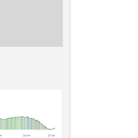
км
14 км
17 км