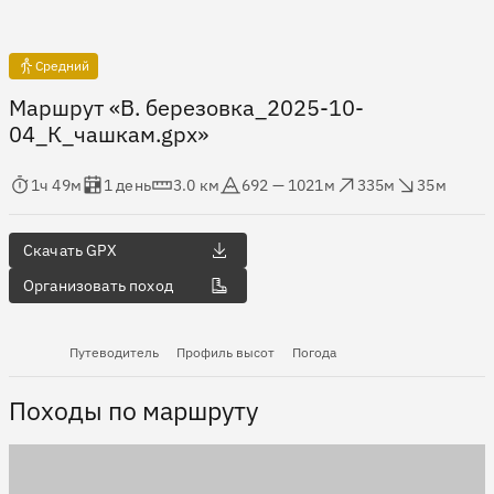
Средний
Маршрут «В. березовка_2025-10-
04_К_чашкам.gpx»
мя в пути
Оценка в днях
Дистанция
Абсолютная высота
Набор высоты
Сброс высоты
1ч 49м
1 день
3.0 км
692 — 1021м
335м
35м
Скачать GPX
Организовать поход
Путеводитель
Профиль высот
Погода
Походы по маршруту