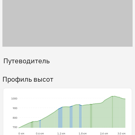
Путеводитель
Профиль высот
1000
900
800
700
0 км
0.6 км
1.2 км
1.8 км
2.4 км
3.0 км