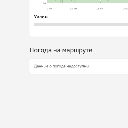
120
0 км
7.9 км
16 км
24 
Уклон
Погода на маршруте
Данные о погоде недоступны