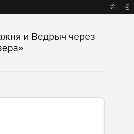
Войти
ажня и Ведрыч через
зера»