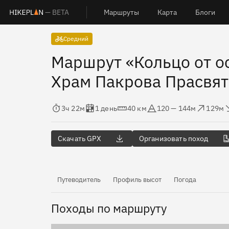
— BETA
Маршруты
Карта
Блоги
Средний
Маршрут «Кольцо от о
Храм Пакрова Прасвят
Время в пути
Оценка в днях
Дистанция
Абсолютная высота
Набор высоты
Сброс 
3ч 22м
1 день
40 км
120 — 144м
129м
Скачать GPX
Организовать поход
Путеводитель
Профиль высот
Погода
Походы по маршруту