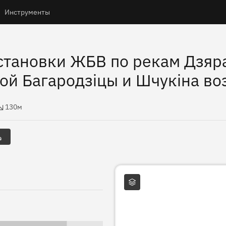
Инструменты
становки ЖБВ по рекам Дзяр
ой Багародзіцы и Шчукіна во
высоты
130м
Слои карты