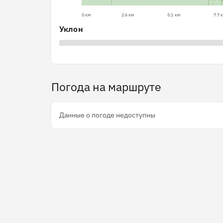
0 км
2.6 км
5.1 км
7.7 
Уклон
Погода на маршруте
Данные о погоде недоступны