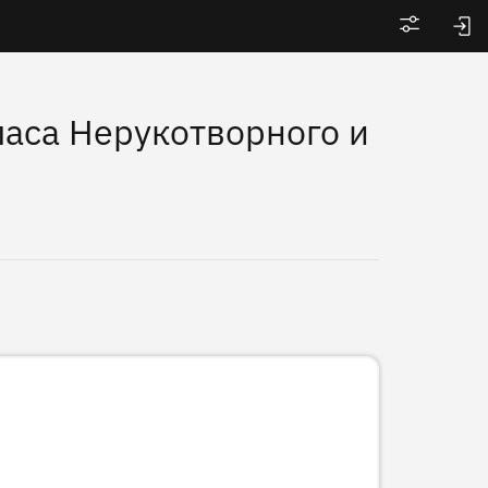
Войти
паса Нерукотворного и