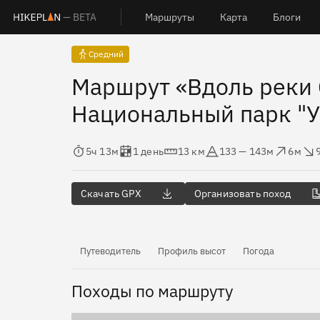
— BETA
Маршруты
Карта
Блоги
Средний
Маршрут «Вдоль реки 
Национальный парк "У
Время в пути
Оценка в днях
Дистанция
Абсолютная высота
Набор высоты
Сброс вы
5ч 13м
1 день
13 км
133 — 143м
6м
Скачать GPX
Организовать поход
Путеводитель
Профиль высот
Погода
Походы по маршруту