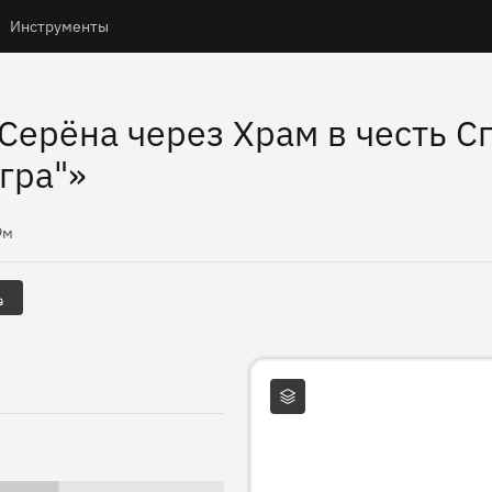
Инструменты
Серёна через Храм в честь С
гра"»
соты
9м
Слои карты