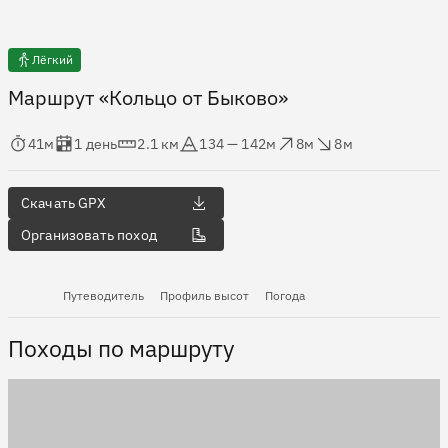
Лёгкий
Маршрут «Кольцо от Быково»
мя в пути
Оценка в днях
Дистанция
Абсолютная высота
Набор высоты
Сброс высоты
41м
1 день
2.1 км
134 — 142м
8м
8м
Скачать GPX
Организовать поход
Путеводитель
Профиль высот
Погода
Походы по маршруту