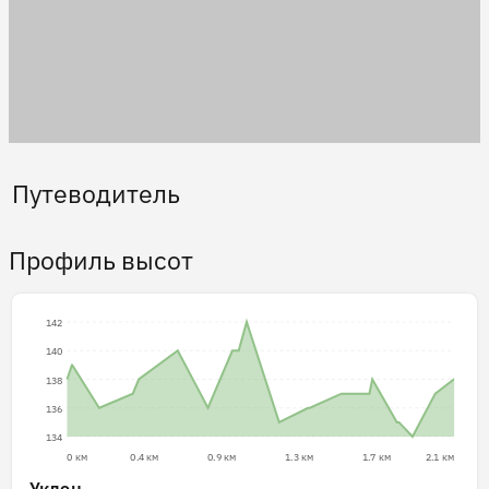
Путеводитель
Профиль высот
142
140
138
136
134
0 км
0.4 км
0.9 км
1.3 км
1.7 км
2.1 км
Уклон