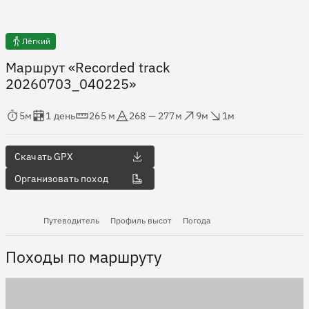
Лёгкий
Маршрут «Recorded track
20260703_040225»
мя в пути
Оценка в днях
Дистанция
Абсолютная высота
Набор высоты
Сброс высоты
5м
1 день
265 м
268 — 277м
9м
1м
Скачать GPX
Организовать поход
Путеводитель
Профиль высот
Погода
Походы по маршруту