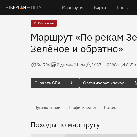
— BETA
Маршруты
Карта
Блоги
Сложный
Маршрут «По рекам Зе
Зелёное и обратно»
Время в пути
Оценка в днях
Дистанция
Абсолютная высота
Набор высот
Сброс
9ч 50м
2 дня
11 км
1687 — 2298м
665м
Скачать GPX
Организовать поход
Путеводитель
Профиль высот
Погода
Походы по маршруту