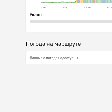
0 км
2.2 км
4.5 км
6.7 
Уклон
Погода на маршруте
Данные о погоде недоступны