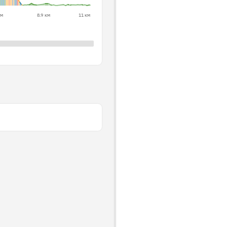
км
8.9 км
11 км