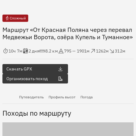
Сложный
Маршрут «От Красная Поляна через перевал
Медвежьи Ворота, озёра Купель и Туманное»
мя в пути
Оценка в днях
Дистанция
Абсолютная высота
Набор высоты
Сброс высоты
10ч 7м
2 дня
8.2 км
795 — 1901м
1262м
312м
Скачать GPX
Организовать поход
Путеводитель
Профиль высот
Погода
Походы по маршруту