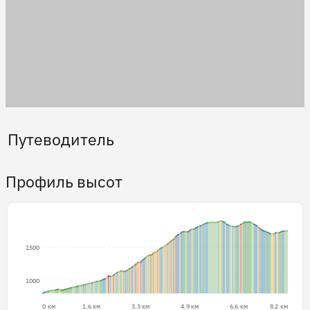
Путеводитель
Профиль высот
1500
1000
0 км
1.6 км
3.3 км
4.9 км
6.6 км
8.2 км