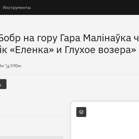
Инструменты
обр на гору Гара Малінаўка 
к «Еленка» и Глухое возера»
ты
ос высоты
9м
390м
Слои карты