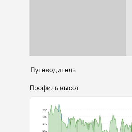
Путеводитель
Профиль высот
190
180
170
160