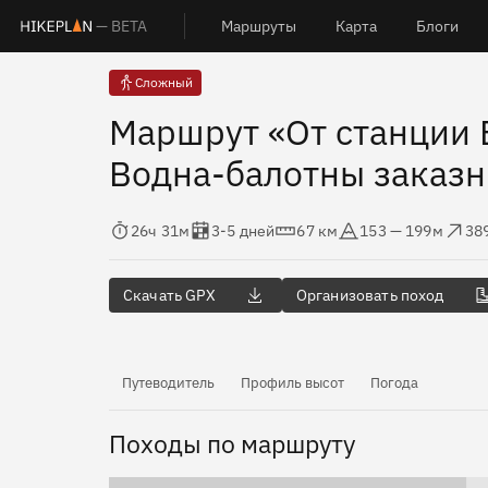
— BETA
Маршруты
Карта
Блоги
Сложный
Маршрут «От станции Б
Водна-балотны заказні
Время в пути
Оценка в днях
Дистанция
Абсолютная высота
Набор высо
Сбр
26ч 31м
3-5 дней
67 км
153 — 199м
38
Скачать GPX
Организовать поход
Путеводитель
Профиль высот
Погода
Походы по маршруту