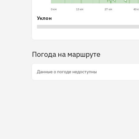
0 км
13 км
27 км
40 
Уклон
Погода на маршруте
Данные о погоде недоступны