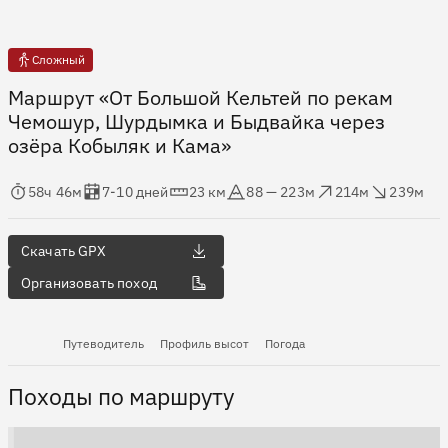
Сложный
Маршрут «От Большой Кельтей по рекам
Чемошур, Шурдымка и Быдвайка через
озёра Кобыляк и Кама»
мя в пути
Оценка в днях
Дистанция
Абсолютная высота
Набор высоты
Сброс высоты
58ч 46м
7-10 дней
23 км
88 — 223м
214м
239м
Скачать GPX
Организовать поход
Путеводитель
Профиль высот
Погода
Походы по маршруту