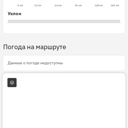
0 км
32 км
64 км
96 км
128 км
160 км
Уклон
Погода на маршруте
Данные о погоде недоступны
Слои карты