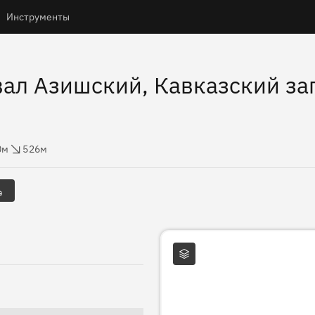
Инструменты
ал Азишский, Кавказский за
ты
ос высоты
0м
526м
Слои карты