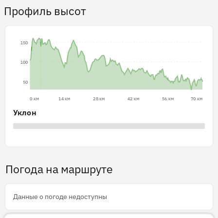
Профиль высот
150
100
50
0 км
14 км
28 км
42 км
56 км
70 км
Уклон
Погода на маршруте
Данные о погоде недоступны