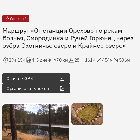
Сложный
Маршрут «От станции Орехово по рекам
Волчья, Смородинка и Ручей Горюнец через
озёра Охотничье озеро и Крайнее озеро»
мя в пути
Оценка в днях
Дистанция
Абсолютная высота
Набор высоты
Сброс высоты
29ч 15м
4-5 дней
70 км
28 — 161м
454м
506м
Скачать GPX
Организовать поход