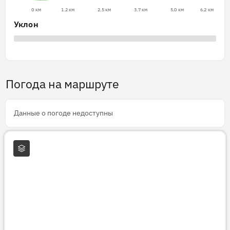
0 км
1.2 км
2.5 км
3.7 км
5.0 км
6.2 км
Уклон
Погода на маршруте
Данные о погоде недоступны
Слои карты