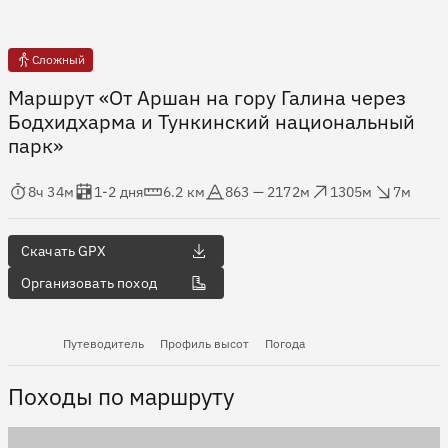
Сложный
Маршрут «От Аршан на гору Галина через
Бодхидхарма и Тункинский национальный
парк»
мя в пути
Оценка в днях
Дистанция
Абсолютная высота
Набор высоты
Сброс высоты
8ч 34м
1-2 дня
6.2 км
863 — 2172м
1305м
7м
Скачать GPX
Организовать поход
Путеводитель
Профиль высот
Погода
Походы по маршруту