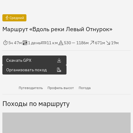
Средний
Маршрут «Вдоль реки Левый Отнурок»
мя в пути
Оценка в днях
Дистанция
Абсолютная высота
Набор высоты
Сброс высоты
5ч 47м
1 день
11 км
530 — 1186м
671м
19м
Скачать GPX
Организовать поход
Путеводитель
Профиль высот
Погода
Походы по маршруту