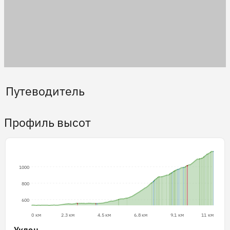
Путеводитель
Профиль высот
1000
800
600
0 км
2.3 км
4.5 км
6.8 км
9.1 км
11 км
Уклон