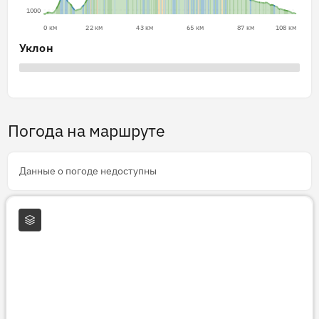
1000
0 км
22 км
43 км
65 км
87 км
108 км
Уклон
Погода на маршруте
Данные о погоде недоступны
Слои карты