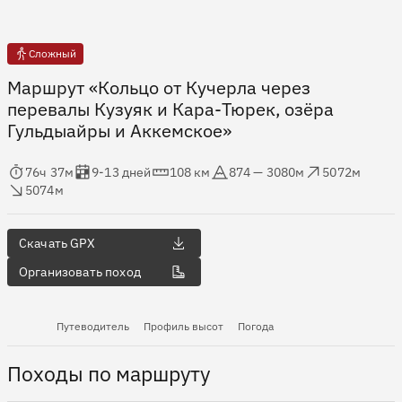
Сложный
Маршрут «Кольцо от Кучерла через
перевалы Кузуяк и Кара-Тюрек, озёра
Гульдыайры и Аккемское»
мя в пути
Оценка в днях
Дистанция
Абсолютная высота
Набор высоты
ос высоты
76ч 37м
9-13 дней
108 км
874 — 3080м
5072м
5074м
Скачать GPX
Организовать поход
Путеводитель
Профиль высот
Погода
Походы по маршруту