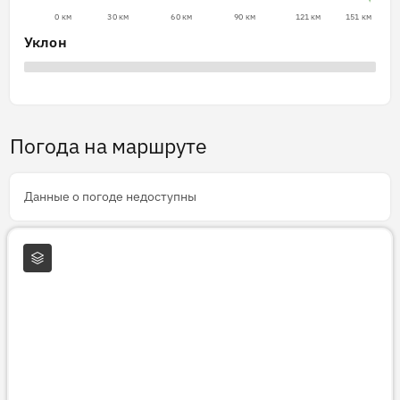
0 км
30 км
60 км
90 км
121 км
151 км
Уклон
Погода на маршруте
Данные о погоде недоступны
Слои карты