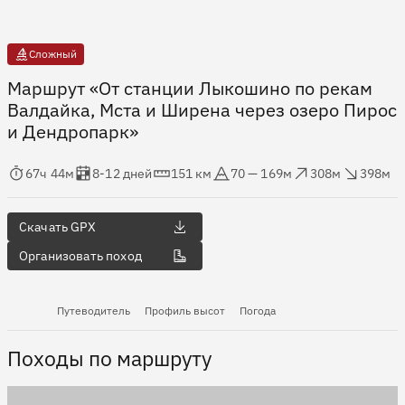
Сложный
Маршрут «От станции Лыкошино по рекам
Валдайка, Мста и Ширена через озеро Пирос
и Дендропарк»
мя в пути
Оценка в днях
Дистанция
Абсолютная высота
Набор высоты
Сброс высоты
67ч 44м
8-12 дней
151 км
70 — 169м
308м
398м
Скачать GPX
Организовать поход
Путеводитель
Профиль высот
Погода
Походы по маршруту