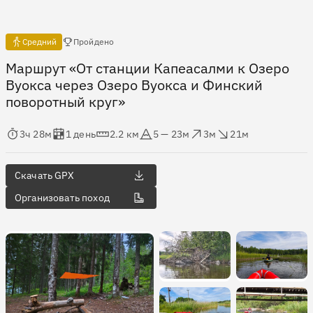
Есть отчёты
Средний
Пройдено
Маршрут «От станции Капеасалми к Озеро
Вуокса через Озеро Вуокса и Финский
поворотный круг»
мя в пути
Оценка в днях
Дистанция
Абсолютная высота
Набор высоты
Сброс высоты
3ч 28м
1 день
2.2 км
5 — 23м
3м
21м
Скачать GPX
Организовать поход