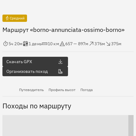
Средний
Маршрут «borno-annunciata-ossimo-borno»
мя в пути
Оценка в днях
Дистанция
Абсолютная высота
Набор высоты
Сброс высоты
5ч 20м
1 день
10 км
657 — 897м
376м
375м
Скачать GPX
Организовать поход
Путеводитель
Профиль высот
Погода
Походы по маршруту