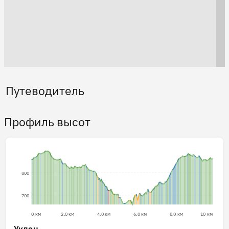
Путеводитель
Профиль высот
800
700
0 км
2.0 км
4.0 км
6.0 км
8.0 км
10 км
Уклон