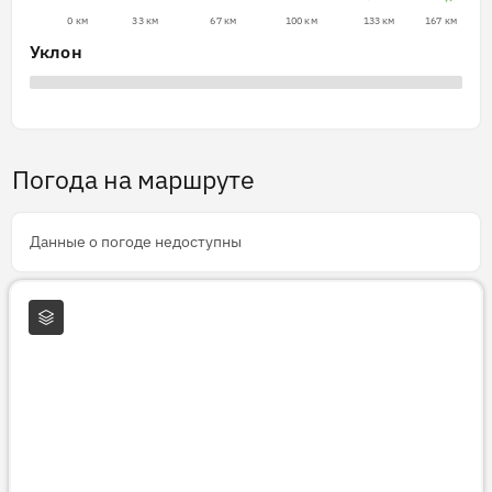
0 км
33 км
67 км
100 км
133 км
167 км
Уклон
Погода на маршруте
Данные о погоде недоступны
Слои карты