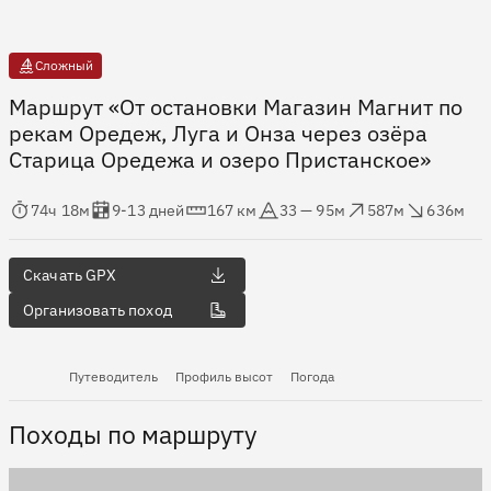
Сложный
Маршрут «От остановки Магазин Магнит по
рекам Оредеж, Луга и Онза через озёра
Старица Оредежа и озеро Пристанское»
мя в пути
Оценка в днях
Дистанция
Абсолютная высота
Набор высоты
Сброс высоты
74ч 18м
9-13 дней
167 км
33 — 95м
587м
636м
Скачать GPX
Организовать поход
Путеводитель
Профиль высот
Погода
Походы по маршруту