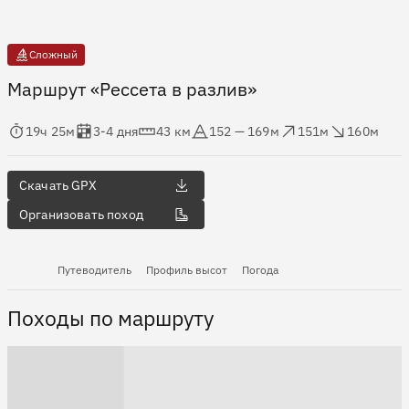
Сложный
Маршрут «Рессета в разлив»
мя в пути
Оценка в днях
Дистанция
Абсолютная высота
Набор высоты
Сброс высоты
19ч 25м
3-4 дня
43 км
152 — 169м
151м
160м
Скачать GPX
Организовать поход
Путеводитель
Профиль высот
Погода
Походы по маршруту