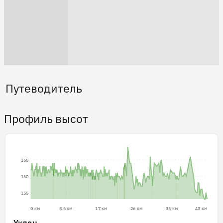
Путеводитель
Профиль высот
165
160
155
0 км
8.6 км
17 км
26 км
35 км
43 км
Уклон