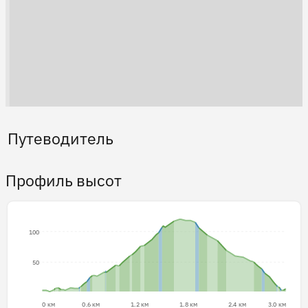
Путеводитель
Профиль высот
100
50
0 км
0.6 км
1.2 км
1.8 км
2.4 км
3.0 км