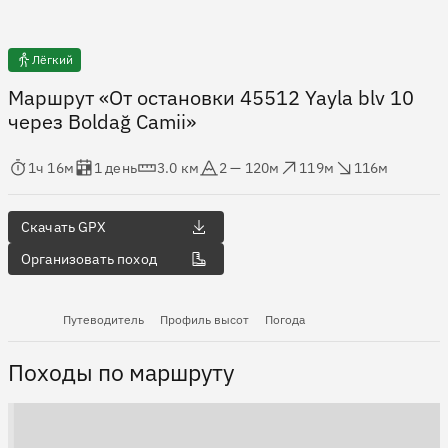
Лёгкий
Маршрут «От остановки 45512 Yayla blv 10
через Boldağ Camii»
мя в пути
Оценка в днях
Дистанция
Абсолютная высота
Набор высоты
Сброс высоты
1ч 16м
1 день
3.0 км
2 — 120м
119м
116м
Скачать GPX
Организовать поход
Путеводитель
Профиль высот
Погода
Походы по маршруту