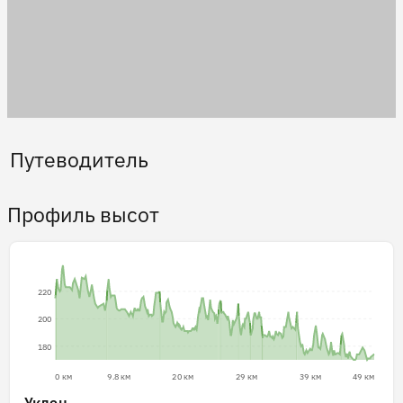
Путеводитель
Профиль высот
220
200
180
0 км
9.8 км
20 км
29 км
39 км
49 км
Уклон