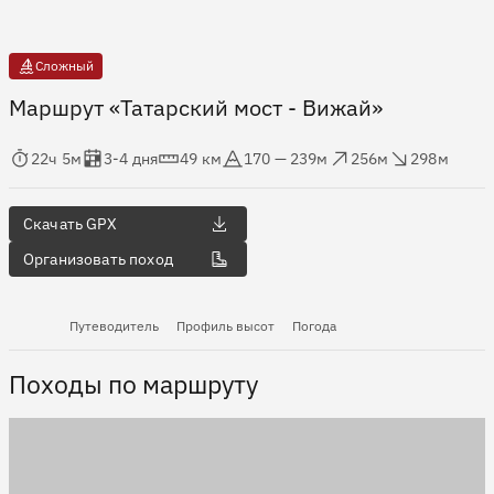
Сложный
Маршрут «Татарский мост - Вижай»
мя в пути
Оценка в днях
Дистанция
Абсолютная высота
Набор высоты
Сброс высоты
22ч 5м
3-4 дня
49 км
170 — 239м
256м
298м
Скачать GPX
Организовать поход
Путеводитель
Профиль высот
Погода
Походы по маршруту