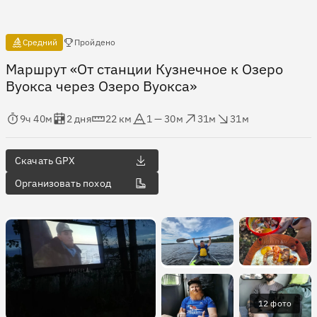
Есть отчёты
Средний
Пройдено
Маршрут «От станции Кузнечное к Озеро
Вуокса через Озеро Вуокса»
мя в пути
Оценка в днях
Дистанция
Абсолютная высота
Набор высоты
Сброс высоты
9ч 40м
2 дня
22 км
1 — 30м
31м
31м
Скачать GPX
Организовать поход
12 фото