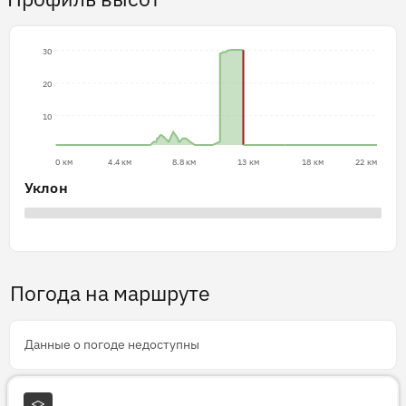
30
20
10
0 км
4.4 км
8.8 км
13 км
18 км
22 км
Уклон
Погода на маршруте
Данные о погоде недоступны