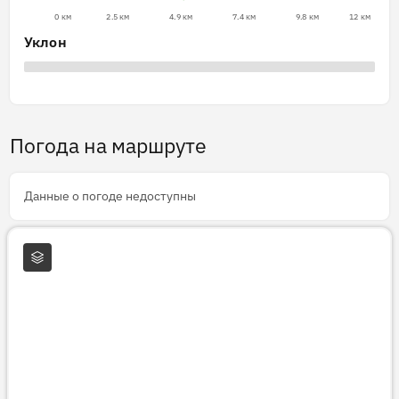
0 км
2.5 км
4.9 км
7.4 км
9.8 км
12 км
Уклон
Погода на маршруте
Данные о погоде недоступны
Слои карты