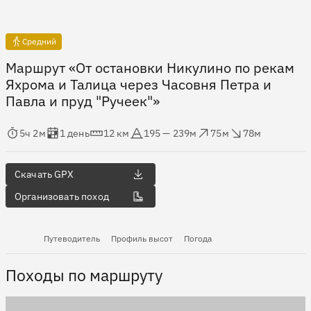
Средний
Маршрут «От остановки Никулино по рекам
Яхрома и Талица через Часовня Петра и
Павла и пруд "Ручеек"»
мя в пути
Оценка в днях
Дистанция
Абсолютная высота
Набор высоты
Сброс высоты
5ч 2м
1 день
12 км
195 — 239м
75м
78м
Скачать GPX
Организовать поход
Путеводитель
Профиль высот
Погода
Походы по маршруту