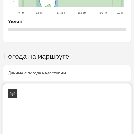
120
0 км
0.8 км
1.5 км
2.3 км
3.0 км
3.8 км
Уклон
Погода на маршруте
Данные о погоде недоступны
Слои карты