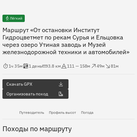
Лёгкий
Маршрут «От остановки Институт
Гидроцветмет по рекам Сурья и Ельцовка
через озеро Утиная заводь и Музей
железнодорожной техники и автомобилей»
мя в пути
Оценка в днях
Дистанция
Абсолютная высота
Набор высоты
Сброс высоты
1ч 35м
1 день
3.8 км
111 — 158м
49м
81м
Скачать GPX
Организовать поход
Путеводитель
Профиль высот
Погода
Походы по маршруту