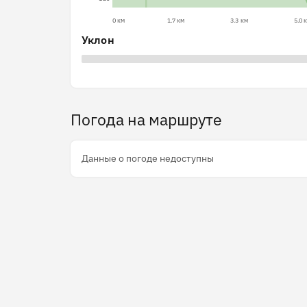
0 км
1.7 км
3.3 км
5.0 
Уклон
Погода на маршруте
Данные о погоде недоступны