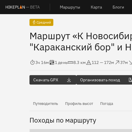
— BETA
Маршруты
Карта
Блоги
Средний
Маршрут «К Новосиби
"Караканский бор" и 
Время в пути
Оценка в днях
Дистанция
Абсолютная высота
Набор высоты
Сброс 
3ч 16м
1 день
8.3 км
112 — 172м
37м
Скачать GPX
Организовать поход
Путеводитель
Профиль высот
Погода
Походы по маршруту