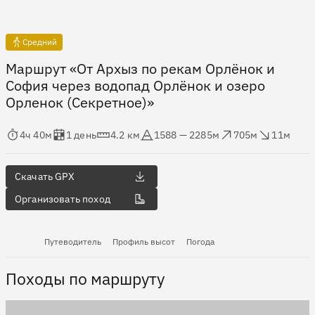
Средний
Маршрут «От Архыз по рекам Орлёнок и
София через водопад Орлёнок и озеро
Орленок (Секретное)»
мя в пути
Оценка в днях
Дистанция
Абсолютная высота
Набор высоты
Сброс высоты
4ч 40м
1 день
4.2 км
1588 — 2285м
705м
11м
Скачать GPX
Организовать поход
Путеводитель
Профиль высот
Погода
Походы по маршруту