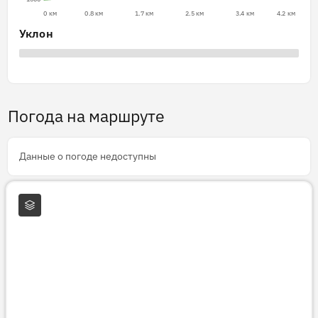
0 км
0.8 км
1.7 км
2.5 км
3.4 км
4.2 км
Уклон
Погода на маршруте
Данные о погоде недоступны
Слои карты