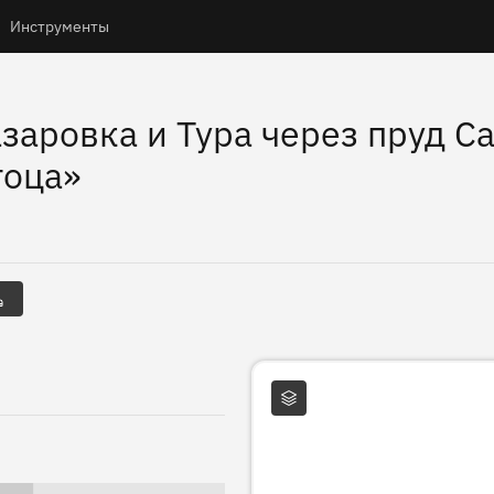
Инструменты
заровка и Тура через пруд С
тоца»
ы
Слои карты