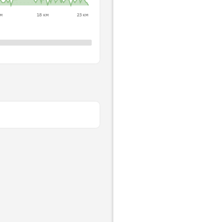
км
18 км
23 км