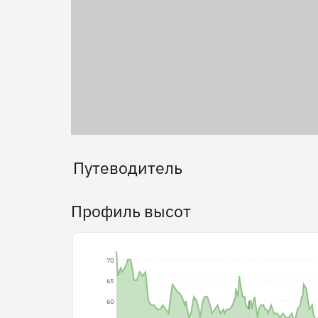
Путеводитель
Профиль высот
70
65
60