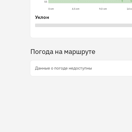
55
0 км
4.5 км
9.0 км
14 
Уклон
Погода на маршруте
Данные о погоде недоступны