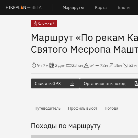
— BETA
Маршруты
Карта
Блоги
Сложный
Маршрут «По рекам Ка
Святого Месропа Маш
Время в пути
Оценка в днях
Дистанция
Абсолютная высота
Набор высоты
Сброс высот
9ч 7м
2 дня
23 км
54 — 72м
35м
53м
Скачать GPX
Организовать поход
Путеводитель
Профиль высот
Погода
Походы по маршруту