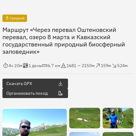
Средний
Маршрут «Через перевал Оштеновский
перевал, озеро 8 марта и Кавказский
государственный природный биосферный
заповедник»
мя в пути
Оценка в днях
Дистанция
Абсолютная высота
Набор высоты
Сброс высоты
4ч 20м
1 день
6.7 км
1681 — 2150м
159м
524м
Скачать GPX
Организовать поход